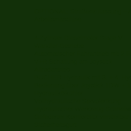
OPTIONAL: Straßenzulassung – A
Arbeitsmaschine
4-Zylinder Dieselmotor Stage V
Wandler-Getriebe
Automatischer Fahrantrieb mit 2 F
V+R Schaltung am Joystick
Allradantrieb
BUCHER Hydraulik mit 3. + 4. Hyd
Bedienung über Joystick 1DW + 
Hydraulikölkühler
Vollhydraulische Servolenkung
Hydraulischer Werkzeug-Schnell
Gefederter Komfortsitz verstellba
Sicherheitsgurt