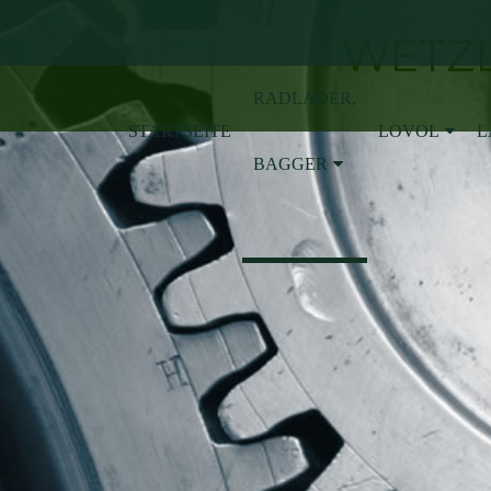
WETZL
RADLADER,
STARTSEITE
LOVOL
L
BAGGER