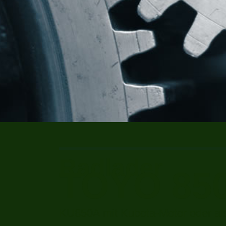
Radlader
TOYO 85
KU850A mit Kubota-Motor oder als