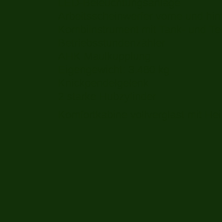
LED-Beleuchtungsanlage
Arbeitsscheinwerfer vorne und hin
Kombiinstrument mit Tank- und T
Betriebsstundenzähler
AHK Maulkupplung
Eigengewicht: 3.480 kg
Knickpendelgelenk
2 starke Hubzylinder
Komfortkabine vollverglast mit He