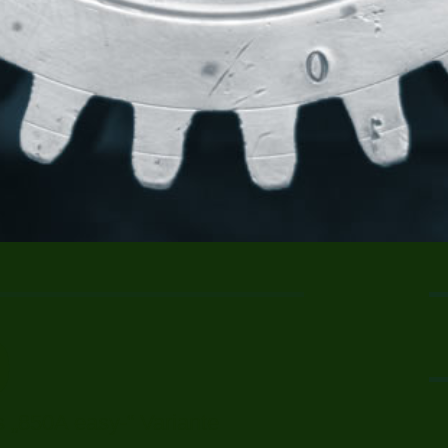
0
 „850A easy-“ Variante