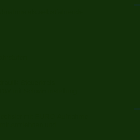
bnahme als selbstfahrende
ahrstufen
raulik-Steuerkreis
1DW mit Schwimmstellung
wechsler mit EURO-Aufnahme
r mit Armlehnen und